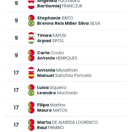
Angelika
Puchalska
9
Bartlomiej
FRANCZUK
Stephanie
BRITO
9
Brenno Reis Miller Silva
SILVA
Timea
KAPUSI
9
Arpad
SIPOS
Carla
Couto
9
Antonio
HENRIQUES
Antonia
Missethan
17
Manuel
Sanchez Poncela
Luisa
Siqueira
17
Leandro
Machado
Filipa
Martins
17
Mauro
MATOS
Marta
DE ALMEIDA LOURENCO
17
Raul
FIRMINO