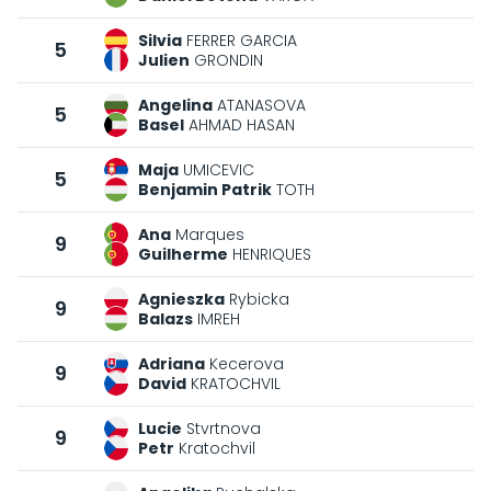
Silvia
FERRER GARCIA
5
Julien
GRONDIN
Angelina
ATANASOVA
5
Basel
AHMAD HASAN
Maja
UMICEVIC
5
Benjamin Patrik
TOTH
Ana
Marques
9
Guilherme
HENRIQUES
Agnieszka
Rybicka
9
Balazs
IMREH
Adriana
Kecerova
9
David
KRATOCHVIL
Lucie
Stvrtnova
9
Petr
Kratochvil