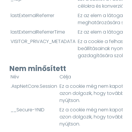
célokra és konverziókö
lastExternalReferrer
Ez az elem a látogatás
meghatározására szolg
lastExternalReferrerTime
Ez az elem a látogatók 
VISITOR_PRIVACY_METADATA
Ez a cookie a felhaszn
beállításainak nyomon 
gazdagítására szolgál
Nem minősített
Név
Célja
.AspNetCore.Session
Ez a cookie még nem kapott leí
azon dolgozik, hogy további in
nyújtson.
__Secure-YNID
Ez a cookie még nem kapott leí
azon dolgozik, hogy további in
nyújtson.