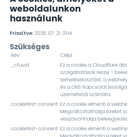
weboldalunkon
használunk
Frissítve:
2026. 07. 21. 01:14
Szükséges
Név
Célja
_cfuvid
Ez a cookie a Cloudflare által ny
szolgáltatások része – beleértv
terheléselosztást, a webhelytar
és a DNS-kapcsolat kiszolgálás
üzemeltetői számára.
cookiefirst-consent
Ez a cookie elmenti a webhely co
Megváltoztathatja ezeket vagy
visszavonhatja beleegyezését.
cookiefirst-consent
Ez a cookie elmenti a webhely co
Megváltoztathatja ezeket vagy