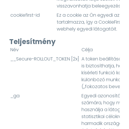
visszavonhatja beleegyezését.
cookiefirst-id
Ez a cookie az Ön egyedi azonos
tartalmazza, így a CookieFirst k
webhely egyedi látogatóit.
Teljesítmény
Név
Célja
__Secure-ROLLOUT_TOKEN [2x]
A token beállításáva
is biztosíthatja, hog
kísérleti funkció konz
különböző munkamen
(„fokozatos bevezetés
_ga
Egyedi azonosítót re
számára, hogy nyom
használja a látogató
statisztikai célokra 
harmadik országokba: