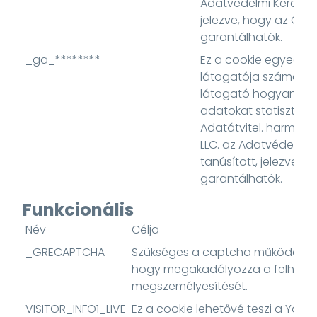
Adatvédelmi Keretrend
jelezve, hogy az Ön, m
garantálhatók.
_ga_********
Ez a cookie egyedi a
látogatója számára,
látogató hogyan has
adatokat statisztikai 
Adatátvitel. harmadi
LLC. az Adatvédelmi K
tanúsított, jelezve, h
garantálhatók.
Funkcionális
Név
Célja
_GRECAPTCHA
Szükséges a captcha működéséhe
hogy megakadályozza a felhasz
megszemélyesítését.
VISITOR_INFO1_LIVE
Ez a cookie lehetővé teszi a You