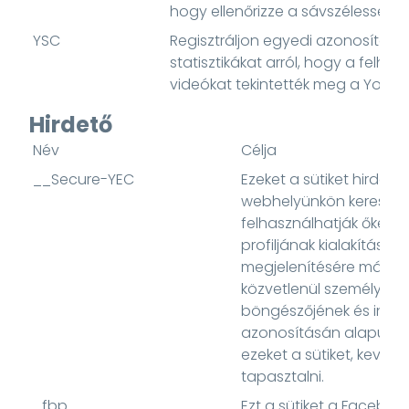
hogy ellenőrizze a sávszélesség-
YSC
Regisztráljon egyedi azonosítókat
statisztikákat arról, hogy a felha
videókat tekintették meg a YouT
Hirdető
Név
Célja
__Secure-YEC
Ezeket a sütiket hirdetés
webhelyünkön keresztül
felhasználhatják őket é
profiljának kialakításár
megjelenítésére más w
közvetlenül személyes
böngészőjének és inter
azonosításán alapulna
ezeket a sütiket, kevésb
tapasztalni.
_fbp
Ezt a sütiket a Facebook