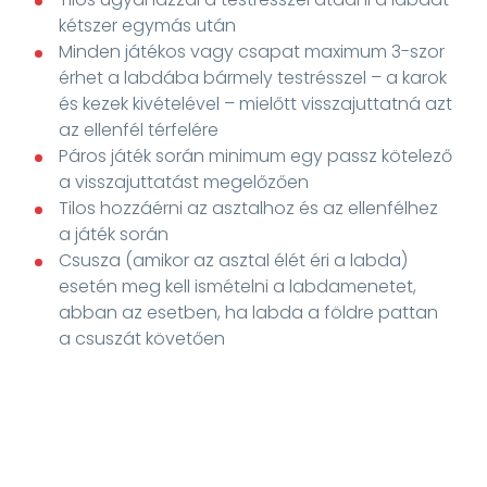
kétszer egymás után
Minden játékos vagy csapat maximum 3-szor
érhet a labdába bármely testrésszel – a karok
és kezek kivételével – mielőtt visszajuttatná azt
az ellenfél térfelére
Páros játék során minimum egy passz kötelező
a visszajuttatást megelőzően
Tilos hozzáérni az asztalhoz és az ellenfélhez
a játék során
Csusza (amikor az asztal élét éri a labda)
esetén meg kell ismételni a labdamenetet,
abban az esetben, ha labda a földre pattan
a csuszát követően