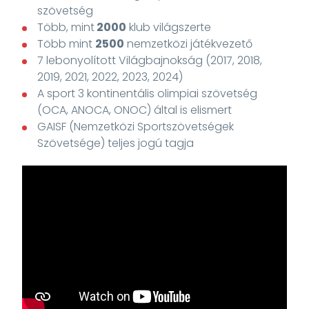
szövetség
Több, mint
2000
klub világszerte
Több mint
2500
nemzetközi játékvezető
7 lebonyolított Világbajnokság (2017, 2018,
2019, 2021, 2022, 2023, 2024)
A sport 3 kontinentális olimpiai szövetség
(OCA, ANOCA, ONOC) által is elismert
GAISF (Nemzetközi Sportszövetségek
Szövetsége) teljes jogú tagja