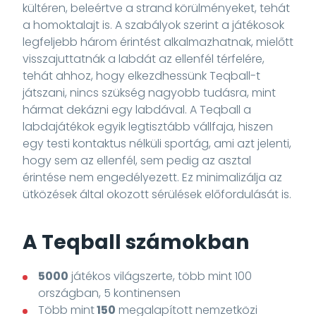
kültéren, beleértve a strand körülményeket, tehát
a homoktalajt is. A szabályok szerint a játékosok
legfeljebb három érintést alkalmazhatnak, mielőtt
visszajuttatnák a labdát az ellenfél térfelére,
tehát ahhoz, hogy elkezdhessünk Teqball-t
játszani, nincs szükség nagyobb tudásra, mint
hármat dekázni egy labdával. A Teqball a
labdajátékok egyik legtisztább vállfaja, hiszen
egy testi kontaktus nélküli sportág, ami azt jelenti,
hogy sem az ellenfél, sem pedig az asztal
érintése nem engedélyezett. Ez minimalizálja az
ütközések által okozott sérülések előfordulását is.
A Teqball számokban
5000
játékos világszerte, több mint 100
országban, 5 kontinensen
Több mint
150
megalapított nemzetközi