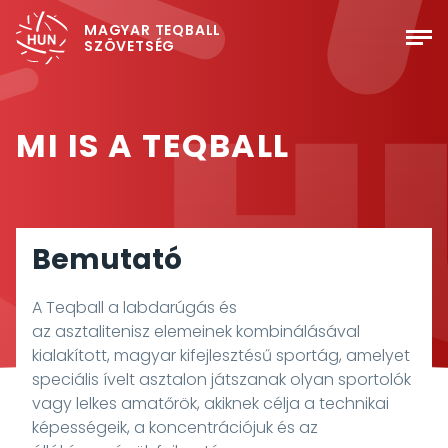
MAGYAR TEQBALL
SZÖVETSÉG
MI IS A TEQBALL
Bemutató
A Teqball a
labdarúgás
és
az
asztalitenisz
elemeinek kombinálásával
kialakított, magyar kifejlesztésű
sportág
, amelyet
speciális ívelt asztalon játszanak olyan sportolók
vagy lelkes amatőrök, akiknek célja a technikai
képességeik, a koncentrációjuk és az