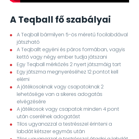
A Teqball fő szabályai
A Teqball bármilyen 5-ös méretű focilabdával
játszható
A Teqballt egyéni és páros formában, vagyis
kettő vagy négy ember tudja játszani
Egy Teqball mérkőzés 2 nyert játszmáig tart
Egy játszma megnyeréséhez 12 pontot kell
elérni
A játékosoknak vagy csapatoknak 2
lehetősége van a sikeres adogatás
elvégzésére
A játékosok vagy csapatok minden 4 pont
után cserélnek adogatást
Tilos ugyanazzal a testrésszel érinteni a
labdát kétszer egymás után
Tilos ugyanazzal a testrésszel átadni a labdát