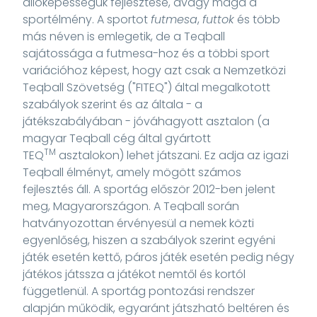
állóképességük fejlesztése, avagy maga a
sportélmény. A sportot
futmesa
,
futtok
és több
más néven is emlegetik, de a Teqball
sajátossága a futmesa-hoz és a többi sport
variációhoz képest, hogy azt csak a Nemzetközi
Teqball Szövetség ("FITEQ") által megalkotott
szabályok szerint és az általa - a
játékszabályában - jóváhagyott asztalon (a
magyar Teqball cég által gyártott
TM
TEQ
asztalokon) lehet játszani. Ez adja az igazi
Teqball élményt, amely mögött számos
fejlesztés áll. A sportág először 2012-ben jelent
meg, Magyarországon. A Teqball során
hatványozottan érvényesül a nemek közti
egyenlőség, hiszen a szabályok szerint egyéni
játék esetén kettő, páros játék esetén pedig négy
játékos játssza a játékot nemtől és kortól
függetlenül. A sportág pontozási rendszer
alapján működik, egyaránt játszható beltéren és