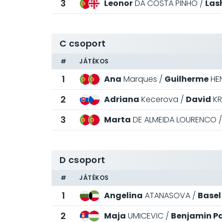
3
Leonor
DA COSTA PINHO
Las
C csoport
#
JÁTÉKOS
1
Ana
Marques
Guilherme
HE
2
Adriana
Kecerova
David
KR
3
Marta
DE ALMEIDA LOURENCO
D csoport
#
JÁTÉKOS
1
Angelina
ATANASOVA
Basel
2
Maja
UMICEVIC
Benjamin Pa