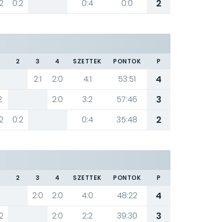
2
2
0:2
0:4
0:0
2
3
4
SZETTEK
PONTOK
P
4
2:1
2:0
4:1
53:51
3
2
2:0
3:2
57:46
2
2
0:2
0:4
35:48
2
3
4
SZETTEK
PONTOK
P
4
2:0
2:0
4:0
48:22
3
2
2:0
2:2
39:30