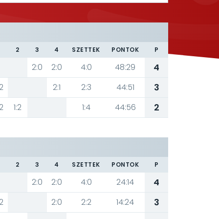
2
3
4
SZETTEK
PONTOK
P
4
2:0
2:0
4:0
48:29
3
2
2:1
2:3
44:51
2
2
1:2
1:4
44:56
2
3
4
SZETTEK
PONTOK
P
4
2:0
2:0
4:0
24:14
3
2
2:0
2:2
14:24