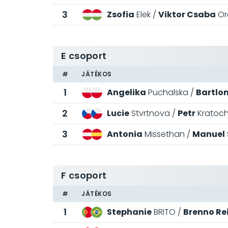
3
Zsofia
Elek
Viktor Csaba
Or
E csoport
#
JÁTÉKOS
1
Angelika
Puchalska
Bartlo
2
Lucie
Stvrtnova
Petr
Kratoch
3
Antonia
Missethan
Manuel
F csoport
#
JÁTÉKOS
1
Stephanie
BRITO
Brenno Rei