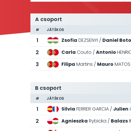
A csoport
#
JÁTÉKOS
1
Zsofia
DEZSENYI
Daniel Bot
2
Carla
Couto
Antonio
HENRI
3
Filipa
Martins
Mauro
MATOS
B csoport
#
JÁTÉKOS
1
Silvia
FERRER GARCIA
Julien
2
Agnieszka
Rybicka
Balazs
I