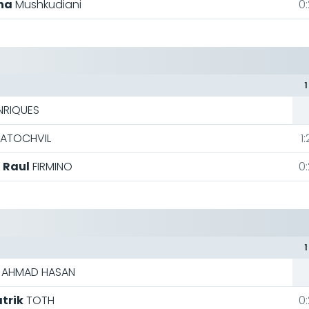
ha
Mushkudiani
0:
1
NRIQUES
ATOCHVIL
1:
Raul
FIRMINO
0:
1
AHMAD HASAN
trik
TOTH
0: