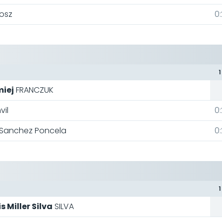
osz
0:
1
miej
FRANCZUK
vil
0:
Sanchez Poncela
0:
1
s Miller Silva
SILVA