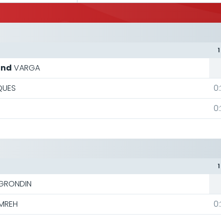
1
ond
VARGA
QUES
0:
0:
1
GRONDIN
MREH
0: