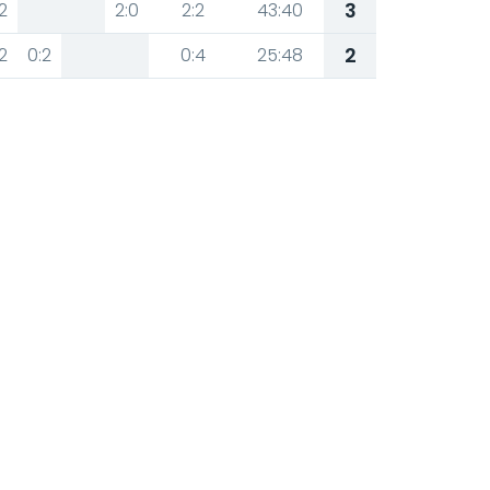
3
2
2:0
2:2
43:40
2
2
0:2
0:4
25:48