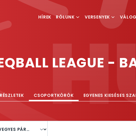
HÍREK
RÓLUNK
VERSENYEK
VÁLO
MI IS A TEQBALL
VERSENYKIÍRÁSOK
FÉRFI V
MAGYAR TEQBALL
RANGLISTA
NŐI VÁ
SZÖVETSÉG
EQBALL LEAGUE - 
ESEMÉNYSZERVEZÉS
RÉSZLETEK
CSOPORTKÖRÖK
EGYENES KIESÉSES SZ