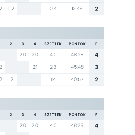
2
2
0:2
0:4
13:48
2
3
4
SZETTEK
PONTOK
P
4
2:0
2:0
4:0
48:28
3
2
2:1
2:3
45:48
2
2
1:2
1:4
40:57
2
3
4
SZETTEK
PONTOK
P
4
2:0
2:0
4:0
48:28