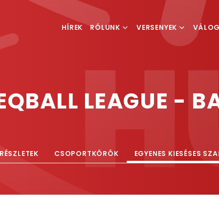
HÍREK
RÓLUNK
VERSENYEK
VÁLO
MI IS A TEQBALL
VERSENYKIÍRÁSOK
FÉRFI V
MAGYAR TEQBALL
RANGLISTA
NŐI VÁ
SZÖVETSÉG
EQBALL LEAGUE - 
ESEMÉNYSZERVEZÉS
RÉSZLETEK
CSOPORTKÖRÖK
EGYENES KIESÉSES SZ