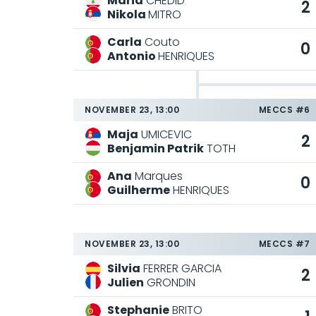
Maria
CHEDID
2
Nikola
MITRO
Carla
Couto
0
Antonio
HENRIQUES
NOVEMBER 23, 13:00
MECCS #6
Maja
UMICEVIC
2
Benjamin Patrik
TOTH
Ana
Marques
0
Guilherme
HENRIQUES
NOVEMBER 23, 13:00
MECCS #7
Silvia
FERRER GARCIA
2
Julien
GRONDIN
Stephanie
BRITO