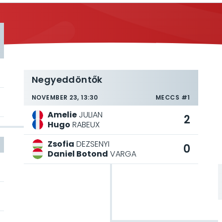
Negyeddöntők
NOVEMBER 23, 13:30
MECCS #1
Amelie
JULIAN
2
Hugo
RABEUX
Zsofia
DEZSENYI
0
Daniel Botond
VARGA