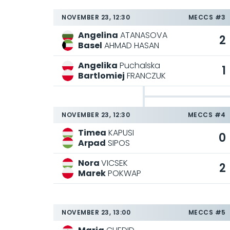
NOVEMBER 23, 12:30
MECCS #3
Angelina
ATANASOVA
2
Basel
AHMAD HASAN
Angelika
Puchalska
1
Bartlomiej
FRANCZUK
NOVEMBER 23, 12:30
MECCS #4
Timea
KAPUSI
0
Arpad
SIPOS
Nora
VICSEK
2
Marek
POKWAP
NOVEMBER 23, 13:00
MECCS #5