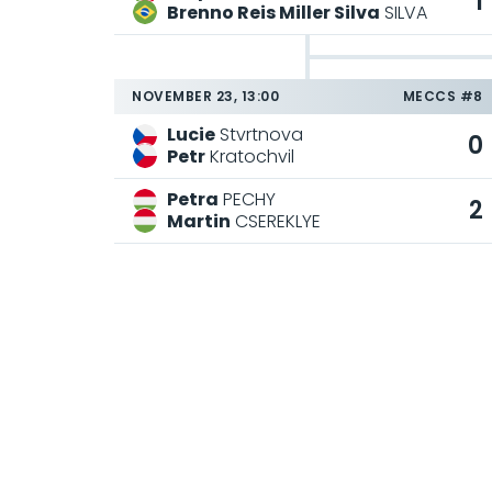
1
Brenno Reis Miller Silva
SILVA
NOVEMBER 23, 13:00
MECCS #8
Lucie
Stvrtnova
0
Petr
Kratochvil
Petra
PECHY
2
Martin
CSEREKLYE