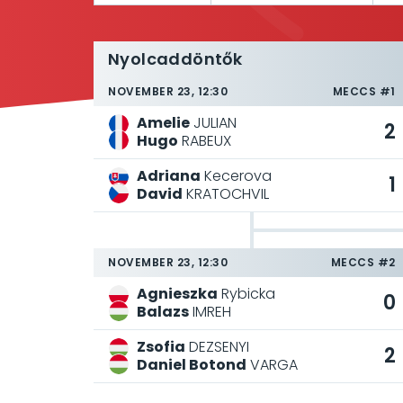
Nyolcaddöntők
NOVEMBER 23, 12:30
MECCS #1
Amelie
JULIAN
2
Hugo
RABEUX
Adriana
Kecerova
1
David
KRATOCHVIL
NOVEMBER 23, 12:30
MECCS #2
Agnieszka
Rybicka
0
Balazs
IMREH
Zsofia
DEZSENYI
2
Daniel Botond
VARGA