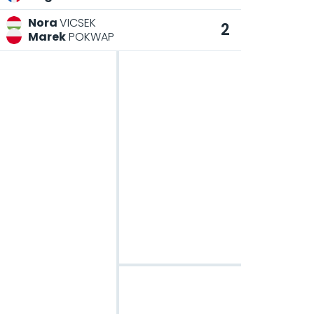
Nora
VICSEK
2
Marek
POKWAP
Dönt
NOVEMB
N
M
P
M