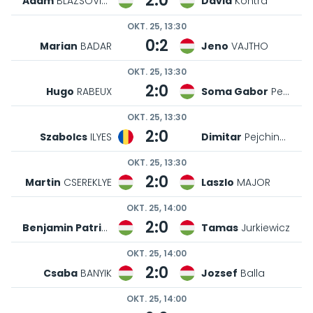
2:0
Adam
BLAZSOVICS
David
Kontra
OKT. 25, 13:30
0:2
Marian
BADAR
Jeno
VAJTHO
OKT. 25, 13:30
2:0
Hugo
RABEUX
Soma Gabor
Petrik
OKT. 25, 13:30
2:0
Szabolcs
ILYES
Dimitar
Pejchinovski
OKT. 25, 13:30
2:0
Martin
CSEREKLYE
Laszlo
MAJOR
OKT. 25, 14:00
2:0
Benjamin Patrik
TOTH
Tamas
Jurkiewicz
OKT. 25, 14:00
2:0
Csaba
BANYIK
Jozsef
Balla
OKT. 25, 14:00