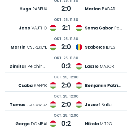
OKT. 25, 11:30
2:0
Hugo
RABEUX
Marian
BADAR
OKT. 25, 11:30
2:1
Jeno
VAJTHO
Soma Gabor
Petrik
OKT. 25, 11:30
2:0
Martin
CSEREKLYE
Szabolcs
ILYES
OKT. 25, 11:30
0:2
Dimitar
Pejchinovski
Laszlo
MAJOR
OKT. 25, 12:00
2:0
Csaba
BANYIK
Benjamin Patrik
TOT
OKT. 25, 12:00
2:0
Tamas
Jurkiewicz
Jozsef
Balla
OKT. 25, 12:00
0:2
Gergo
DOMBAI
Nikola
MITRO