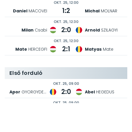
OKT. 25, 12:00
1:2
Daniel
MACOVEI
Michal
MOLNAR
OKT. 25, 12:30
2:0
Milan
Csabi
Arnold
SZILAGYI
OKT. 25, 12:30
2:1
Mate
HERCEGFI
Matyas
Mate
Első forduló
OKT. 25, 09:00
2:0
Apor
GYORGYDEAK
Abel
HEGEDUS
OKT. 25, 09:00
2:0
Arpad
SIPOS
Elias
Petzold
OKT. 25, 09:00
2:0
Adam
BLAZSOVICS
Balazs
IMREH