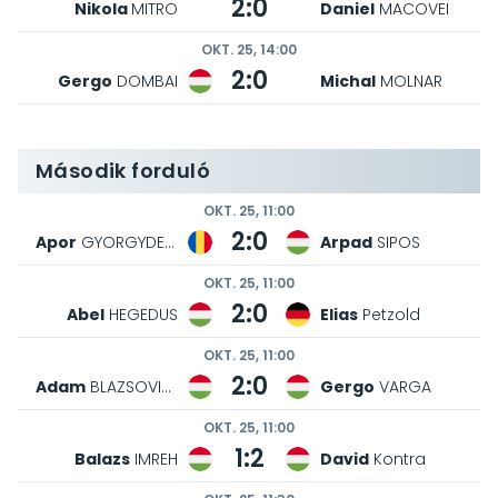
2:0
Nikola
MITRO
Daniel
MACOVEI
OKT. 25, 14:00
2:0
Gergo
DOMBAI
Michal
MOLNAR
Második forduló
OKT. 25, 11:00
2:0
Apor
GYORGYDEAK
Arpad
SIPOS
OKT. 25, 11:00
2:0
Abel
HEGEDUS
Elias
Petzold
OKT. 25, 11:00
2:0
Adam
BLAZSOVICS
Gergo
VARGA
OKT. 25, 11:00
1:2
Balazs
IMREH
David
Kontra