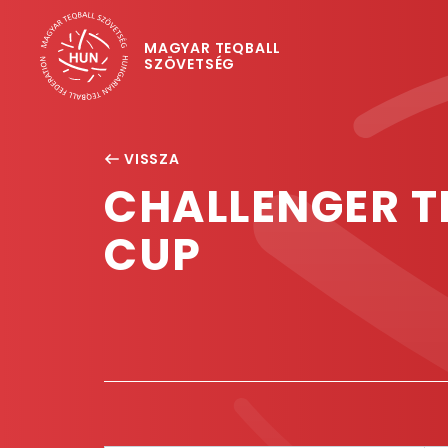
MAGYAR TEQBALL
SZÖVETSÉG
VISSZA
CHALLENGER T
CUP