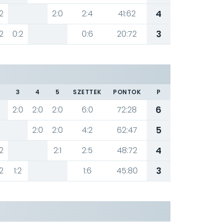
4
2
2:0
2:4
41:62
3
2
0:2
0:6
20:72
3
4
5
SZETTEK
PONTOK
P
6
2:0
2:0
2:0
6:0
72:28
5
2:0
2:0
4:2
62:47
4
2
2:1
2:5
48:72
3
2
1:2
1:6
45:80