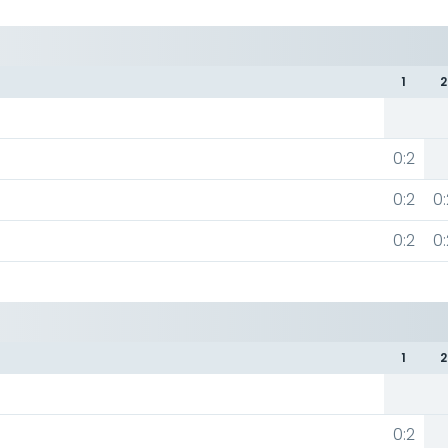
1
2
0:2
0:2
0:
0:2
0:
1
2
0:2