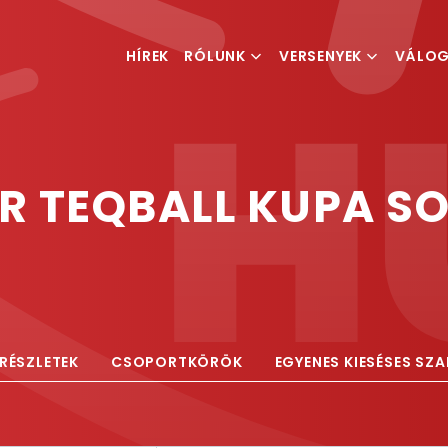
HÍREK
RÓLUNK
VERSENYEK
VÁLO
MI IS A TEQBALL
VERSENYKIÍRÁSOK
FÉRFI V
MAGYAR TEQBALL
RANGLISTA
NŐI VÁ
SZÖVETSÉG
 TEQBALL KUPA SO
ESEMÉNYSZERVEZÉS
RÉSZLETEK
CSOPORTKÖRÖK
EGYENES KIESÉSES SZ