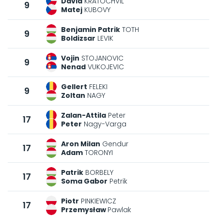
David
KRATOCHVIL
9
Matej
KUBOVY
Benjamin Patrik
TOTH
9
Boldizsar
LEVIK
Vojin
STOJANOVIC
9
Nenad
VUKOJEVIC
Gellert
FELEKI
9
Zoltan
NAGY
Zalan-Attila
Peter
17
Peter
Nagy-Varga
Aron Milan
Gendur
17
Adam
TORONYI
Patrik
BORBELY
17
Soma Gabor
Petrik
Piotr
PINKIEWICZ
17
Przemysław
Pawlak