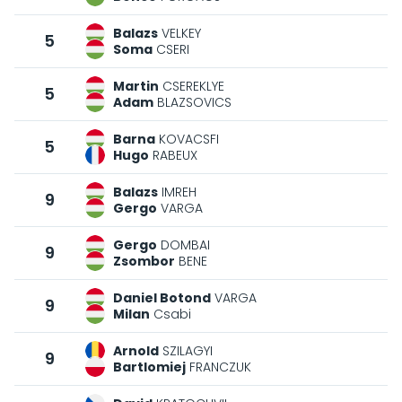
Balazs
VELKEY
5
Soma
CSERI
Martin
CSEREKLYE
5
Adam
BLAZSOVICS
Barna
KOVACSFI
5
Hugo
RABEUX
Balazs
IMREH
9
Gergo
VARGA
Gergo
DOMBAI
9
Zsombor
BENE
Daniel Botond
VARGA
9
Milan
Csabi
Arnold
SZILAGYI
9
Bartlomiej
FRANCZUK