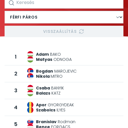
VISSZAÁLLÍTÁS
Adam
BAKO
1
Matyas
ODNOGA
Bogdan
MAROJEVIC
2
Nikola
MITRO
Csaba
BANYIK
3
Balazs
KATZ
Apor
GYORGYDEAK
4
Szabolcs
ILYES
Branislav
Rodman
5
Bence
FORGACS