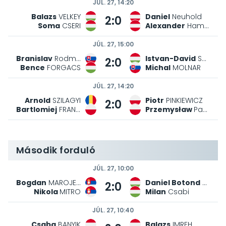
JÚL. 27, 14:20
Balazs
VELKEY
Daniel
Neuhold
2:0
Soma
CSERI
Alexander
Hamm
JÚL. 27, 15:00
Branislav
Rodman
Istvan-David
Sagyebo
2:0
Bence
FORGACS
Michal
MOLNAR
JÚL. 27, 14:20
Arnold
SZILAGYI
Piotr
PINKIEWICZ
2:0
Bartlomiej
FRANCZUK
Przemysław
Pawlak
Második forduló
JÚL. 27, 10:00
Bogdan
MAROJEVIC
Daniel Botond
VARGA
2:0
Nikola
MITRO
Milan
Csabi
JÚL. 27, 10:40
Csaba
BANYIK
Balazs
IMREH