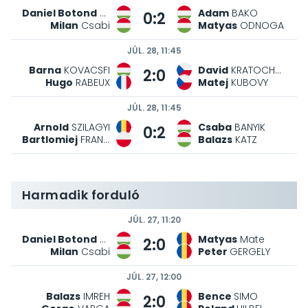
Daniel Botond
VARGA
Adam
BAKO
0:2
Milan
Csabi
Matyas
ODNOGA
JÚL. 28, 11:45
Barna
KOVACSFI
David
KRATOCHVIL
2:0
Hugo
RABEUX
Matej
KUBOVY
JÚL. 28, 11:45
Arnold
SZILAGYI
Csaba
BANYIK
0:2
Bartlomiej
FRANCZUK
Balazs
KATZ
Harmadik forduló
JÚL. 27, 11:20
Daniel Botond
VARGA
Matyas
Mate
2:0
Milan
Csabi
Peter
GERGELY
JÚL. 27, 12:00
Balazs
IMREH
Bence
SIMO
2:0