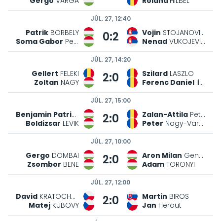
Gergo
VARGA
Roland
HILBEL
JÚL. 27, 12:40
Patrik
BORBELY
Vojin
STOJANOVIC
0:2
Soma Gabor
Petrik
Nenad
VUKOJEVIC
JÚL. 27, 14:20
Gellert
FELEKI
Szilard
LASZLO
2:0
Zoltan
NAGY
Ferenc Daniel
Ilyes
JÚL. 27, 15:00
Benjamin Patrik
TOTH
Zalan-Attila
Peter
2:0
Boldizsar
LEVIK
Peter
Nagy-Varga
JÚL. 27, 10:00
Gergo
DOMBAI
Aron Milan
Gendur
2:0
Zsombor
BENE
Adam
TORONYI
JÚL. 27, 12:00
David
KRATOCHVIL
Martin
BIROS
2:0
Matej
KUBOVY
Jan
Herout