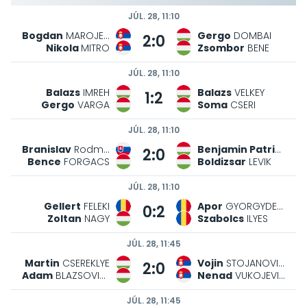
JÚL. 28, 11:10
Bogdan
MAROJEVIC
Gergo
DOMBAI
2:0
Nikola
MITRO
Zsombor
BENE
JÚL. 28, 11:10
Balazs
IMREH
Balazs
VELKEY
1:2
Gergo
VARGA
Soma
CSERI
JÚL. 28, 11:10
Branislav
Rodman
Benjamin Patrik
TOT
2:0
Bence
FORGACS
Boldizsar
LEVIK
JÚL. 28, 11:10
Gellert
FELEKI
Apor
GYORGYDEAK
0:2
Zoltan
NAGY
Szabolcs
ILYES
JÚL. 28, 11:45
Martin
CSEREKLYE
Vojin
STOJANOVIC
2:0
Adam
BLAZSOVICS
Nenad
VUKOJEVIC
JÚL. 28, 11:45