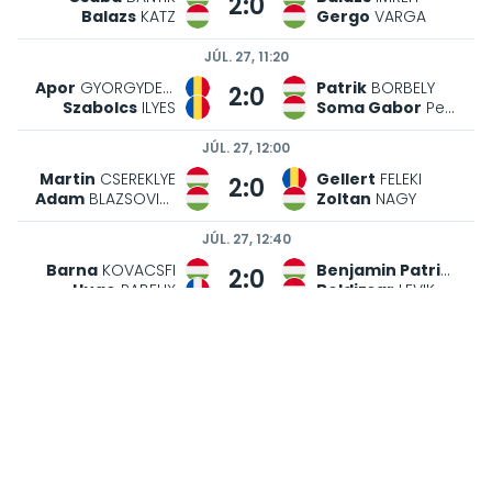
2:0
Balazs
KATZ
Gergo
VARGA
JÚL. 27, 11:20
Apor
GYORGYDEAK
Patrik
BORBELY
2:0
Szabolcs
ILYES
Soma Gabor
Petrik
JÚL. 27, 12:00
Martin
CSEREKLYE
Gellert
FELEKI
2:0
Adam
BLAZSOVICS
Zoltan
NAGY
JÚL. 27, 12:40
Barna
KOVACSFI
Benjamin Patrik
TOT
2:0
Hugo
RABEUX
Boldizsar
LEVIK
JÚL. 27, 14:20
Adam
BAKO
Gergo
DOMBAI
2:0
Matyas
ODNOGA
Zsombor
BENE
JÚL. 27, 15:00
Balazs
VELKEY
David
KRATOCHVIL
2:0
Soma
CSERI
Matej
KUBOVY