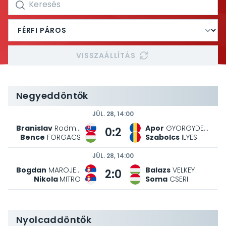
VISSZAÁLLÍTÁS
Negyeddöntők
JÚL. 28, 14:00
Branislav
Rodman
Apor
GYORGYDEAK
0:2
Bence
FORGACS
Szabolcs
ILYES
JÚL. 28, 14:00
Bogdan
MAROJEVIC
Balazs
VELKEY
2:0
Nikola
MITRO
Soma
CSERI
Nyolcaddöntők