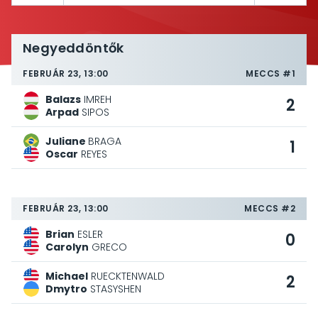
Negyeddöntők
FEBRUÁR 23, 13:00
MECCS #1
Balazs
IMREH
2
Arpad
SIPOS
Juliane
BRAGA
1
Oscar
REYES
FEBRUÁR 23, 13:00
MECCS #2
Brian
ESLER
0
Carolyn
GRECO
Michael
RUECKTENWALD
2
Dmytro
STASYSHEN