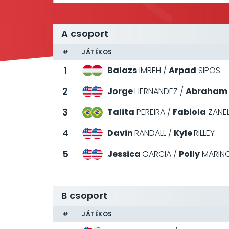
A csoport
#
JÁTÉKOS
1
Balazs
IMREH
Arpad
SIPOS
2
Jorge
HERNANDEZ
Abraham
3
Talita
PEREIRA
Fabiola
ZANEL
4
Davin
RANDALL
Kyle
RILLEY
5
Jessica
GARCIA
Polly
MARIN
B csoport
#
JÁTÉKOS