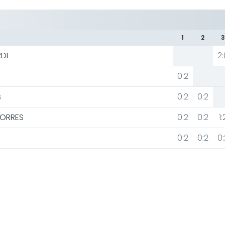
1
2
DI
2:
0:2
s
0:2
0:2
ORRES
0:2
0:2
1:
0:2
0:2
0: