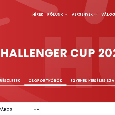
HÍREK
RÓLUNK
VERSENYEK
VÁLO
MI IS A TEQBALL
VERSENYKIÍRÁSOK
FÉRFI V
MAGYAR TEQBALL
RANGLISTA
NŐI VÁ
SZÖVETSÉG
CHALLENGER CUP 20
ESEMÉNYSZERVEZÉS
RÉSZLETEK
CSOPORTKÖRÖK
EGYENES KIESÉSES SZ