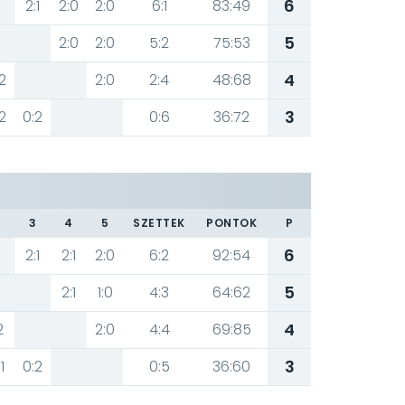
6
2:1
2:0
2:0
6:1
83:49
5
2:0
2:0
5:2
75:53
4
2
2:0
2:4
48:68
3
2
0:2
0:6
36:72
3
4
5
SZETTEK
PONTOK
P
6
2:1
2:1
2:0
6:2
92:54
5
2:1
1:0
4:3
64:62
4
2
2:0
4:4
69:85
3
1
0:2
0:5
36:60