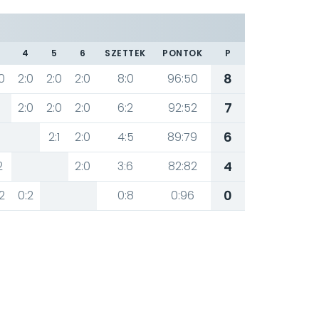
3
4
5
6
SZETTEK
PONTOK
P
8
0
2:0
2:0
2:0
8:0
96:50
7
2:0
2:0
2:0
6:2
92:52
6
2:1
2:0
4:5
89:79
4
2
2:0
3:6
82:82
0
2
0:2
0:8
0:96