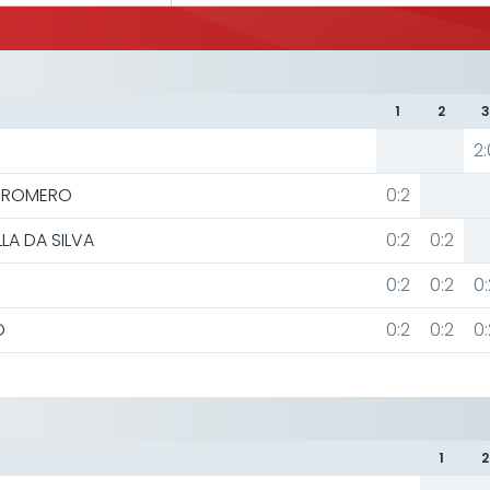
1
2
2:
ROMERO
0:2
LA DA SILVA
0:2
0:2
0:2
0:2
0:
O
0:2
0:2
0:
1
2