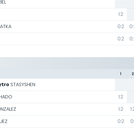
IEL
1:2
LATKA
0:2
0:
0:2
0:
1
2
tro
STASYSHEN
HADO
1:2
NZALEZ
1:2
1:
UEZ
0:2
0: