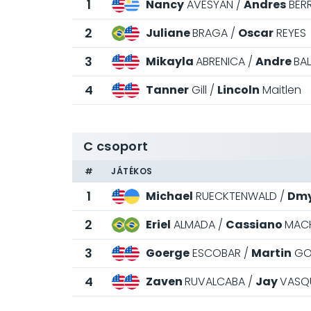
1
Nancy
AVESYAN
Andres
BERR
2
Juliane
BRAGA
Oscar
REYES
3
Mikayla
ABRENICA
Andre
BA
4
Tanner
Gill
Lincoln
Maitlen
C csoport
#
JÁTÉKOS
1
Michael
RUECKTENWALD
Dmy
2
Eriel
ALMADA
Cassiano
MAC
3
Goerge
ESCOBAR
Martin
GO
4
Zaven
RUVALCABA
Jay
VASQ