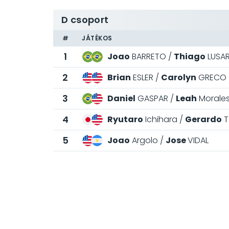
D csoport
#
JÁTÉKOS
1
Joao
BARRETO
Thiago
LUSAR
2
Brian
ESLER
Carolyn
GRECO
3
Daniel
GASPAR
Leah
Morale
4
Ryutaro
Ichihara
Gerardo
T
5
Joao
Argolo
Jose
VIDAL