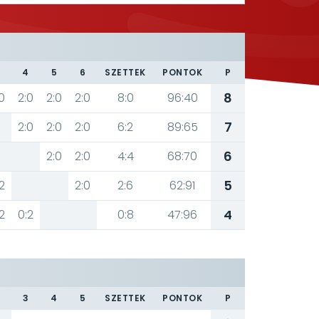
3
4
5
6
SZETTEK
PONTOK
P
8
0
2:0
2:0
2:0
8:0
96:40
7
2:0
2:0
2:0
6:2
89:65
6
2:0
2:0
4:4
68:70
5
2
2:0
2:6
62:91
4
2
0:2
0:8
47:96
3
4
5
SZETTEK
PONTOK
P