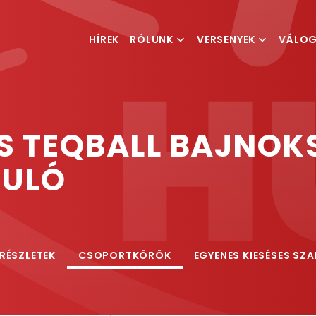
HÍREK
RÓLUNK
VERSENYEK
VÁLO
MI IS A TEQBALL
VERSENYKIÍRÁSOK
FÉRFI V
MAGYAR TEQBALL
RANGLISTA
NŐI VÁ
SZÖVETSÉG
 TEQBALL BAJNOKS
ESEMÉNYSZERVEZÉS
DULÓ
RÉSZLETEK
CSOPORTKÖRÖK
EGYENES KIESÉSES SZ