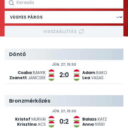
VISSZAÁLLÍTÁS
Döntő
JÚN. 27, 15:30
Csaba
BANYIK
Adam
BAKO
2:0
Zsanett
JANICSEK
Lea
VASAS
Bronzmérkőzés
JÚN. 27, 15:30
Kristof
MURVAI
Balazs
KATZ
0:2
Krisztina
ACS
Anna
NYEKI