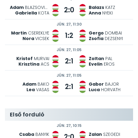
Adam
BLAZSOVICS
Balazs
KATZ
2:0
Gabriella
KOTA
Anna
NYEKI
JÚN. 27, 11:30
Martin
CSEREKLYE
Gergo
DOMBAI
1:2
Nora
VICSEK
Zsofia
DEZSENYI
JÚN. 27, 11:05
Kristof
MURVAI
Zoltan
PAL
2:1
Krisztina
ACS
Evelin
EROS
JÚN. 27, 11:05
Adam
BAKO
Gabor
BAJOR
2:1
Lea
VASAS
Luca
HORVATH
Első forduló
JÚN. 27, 10:15
Csaba
BANYIK
Zalan
SZEGEDI
2:0