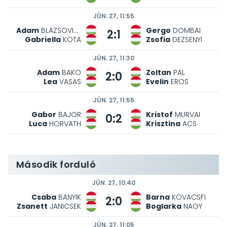
JÚN. 27, 11:55
Adam
BLAZSOVICS
Gergo
DOMBAI
2:1
Gabriella
KOTA
Zsofia
DEZSENYI
JÚN. 27, 11:30
Adam
BAKO
Zoltan
PAL
2:0
Lea
VASAS
Evelin
EROS
JÚN. 27, 11:55
Gabor
BAJOR
Kristof
MURVAI
0:2
Luca
HORVATH
Krisztina
ACS
Második forduló
JÚN. 27, 10:40
Csaba
BANYIK
Barna
KOVACSFI
2:0
Zsanett
JANICSEK
Boglarka
NAGY
JÚN. 27, 11:05