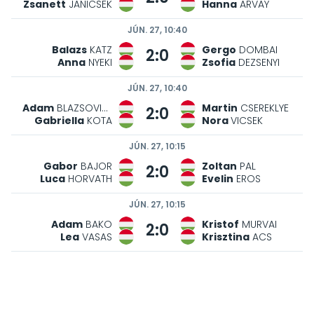
Zsanett
JANICSEK
Hanna
ARVAY
JÚN. 27, 10:40
Balazs
KATZ
Gergo
DOMBAI
2:0
Anna
NYEKI
Zsofia
DEZSENYI
JÚN. 27, 10:40
Adam
BLAZSOVICS
Martin
CSEREKLYE
2:0
Gabriella
KOTA
Nora
VICSEK
JÚN. 27, 10:15
Gabor
BAJOR
Zoltan
PAL
2:0
Luca
HORVATH
Evelin
EROS
JÚN. 27, 10:15
Adam
BAKO
Kristof
MURVAI
2:0
Lea
VASAS
Krisztina
ACS