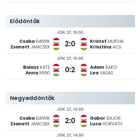
Elődöntők
JÚN. 27, 15:00
Csaba
BANYIK
Kristof
MURVAI
2:0
Zsanett
JANICSEK
Krisztina
ACS
JÚN. 27, 15:00
Balazs
KATZ
Adam
BAKO
0:2
Anna
NYEKI
Lea
VASAS
Negyeddöntők
JÚN. 27, 14:00
Csaba
BANYIK
Gabor
BAJOR
2:0
Zsanett
JANICSEK
Luca
HORVATH
JÚN. 27, 14:00