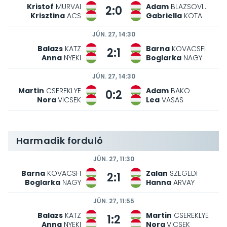
Kristof
MURVAI
Adam
BLAZSOVICS
2:0
Krisztina
ACS
Gabriella
KOTA
JÚN. 27, 14:30
Balazs
KATZ
Barna
KOVACSFI
2:1
Anna
NYEKI
Boglarka
NAGY
JÚN. 27, 14:30
Martin
CSEREKLYE
Adam
BAKO
0:2
Nora
VICSEK
Lea
VASAS
Harmadik forduló
JÚN. 27, 11:30
Barna
KOVACSFI
Zalan
SZEGEDI
2:1
Boglarka
NAGY
Hanna
ARVAY
JÚN. 27, 11:55
Balazs
KATZ
Martin
CSEREKLYE
1:2
Anna
NYEKI
Nora
VICSEK