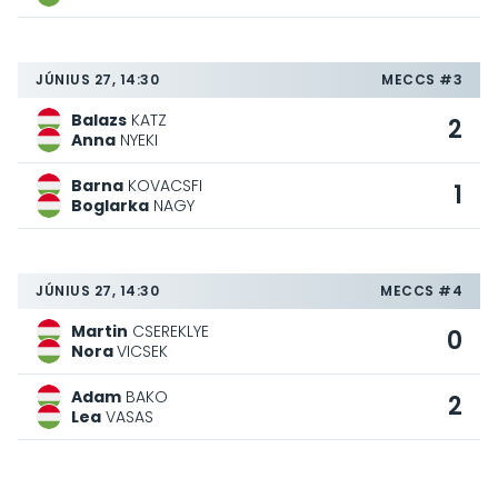
JÚNIUS 27, 14:30
MECCS #3
Balazs
KATZ
2
Anna
NYEKI
Barna
KOVACSFI
1
Boglarka
NAGY
JÚNIUS 27, 14:30
MECCS #4
Martin
CSEREKLYE
0
Nora
VICSEK
Adam
BAKO
2
Lea
VASAS