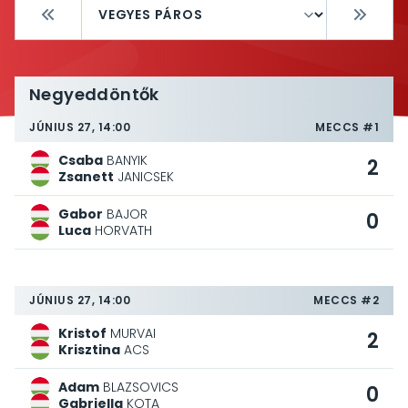
Negyeddöntők
JÚNIUS 27, 14:00
MECCS #1
Csaba
BANYIK
2
Zsanett
JANICSEK
Gabor
BAJOR
0
Luca
HORVATH
JÚNIUS 27, 14:00
MECCS #2
Kristof
MURVAI
2
Krisztina
ACS
Adam
BLAZSOVICS
0
Gabriella
KOTA