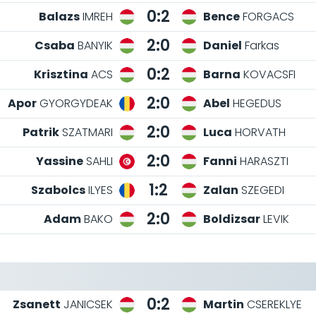
0:2
Balazs
IMREH
Bence
FORGACS
2:0
Csaba
BANYIK
Daniel
Farkas
0:2
Krisztina
ACS
Barna
KOVACSFI
2:0
Apor
GYORGYDEAK
Abel
HEGEDUS
2:0
Patrik
SZATMARI
Luca
HORVATH
2:0
Yassine
SAHLI
Fanni
HARASZTI
1:2
Szabolcs
ILYES
Zalan
SZEGEDI
2:0
Adam
BAKO
Boldizsar
LEVIK
0:2
Zsanett
JANICSEK
Martin
CSEREKLYE