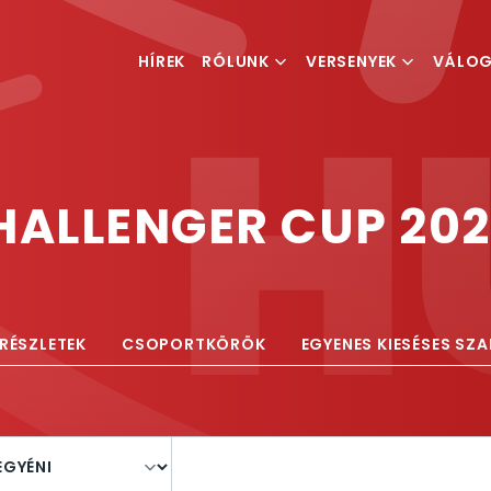
HÍREK
RÓLUNK
VERSENYEK
VÁLO
MI IS A TEQBALL
VERSENYKIÍRÁSOK
FÉRFI V
MAGYAR TEQBALL
RANGLISTA
NŐI VÁ
SZÖVETSÉG
HALLENGER CUP 20
ESEMÉNYSZERVEZÉS
RÉSZLETEK
CSOPORTKÖRÖK
EGYENES KIESÉSES SZ