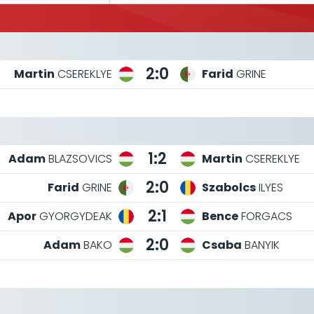
2:0
Martin
CSEREKLYE
Farid
GRINE
1:2
Adam
BLAZSOVICS
Martin
CSEREKLYE
2:0
Farid
GRINE
Szabolcs
ILYES
2:1
Apor
GYORGYDEAK
Bence
FORGACS
2:0
Adam
BAKO
Csaba
BANYIK