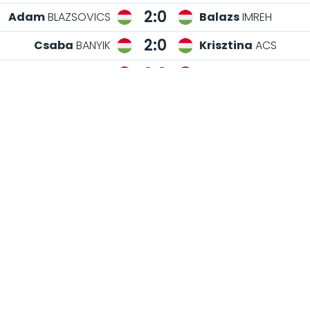
2:0
Adam
BLAZSOVICS
Balazs
IMREH
2:0
Csaba
BANYIK
Krisztina
ACS
2:0
Barna
KOVACSFI
Daniel
Farkas
2:0
Apor
GYORGYDEAK
Patrik
SZATMARI
0:2
Luca
HORVATH
Abel
HEGEDUS
0:2
Yassine
SAHLI
Szabolcs
ILYES
2:0
Zalan
SZEGEDI
Fanni
HARASZTI
1:2
Farid
GRINE
Adam
BAKO
2:0
Zsanett
JANICSEK
Zoltan
Nagy