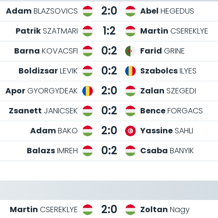
2:0
Adam
BLAZSOVICS
Abel
HEGEDUS
1:2
Patrik
SZATMARI
Martin
CSEREKLYE
0:2
Barna
KOVACSFI
Farid
GRINE
0:2
Boldizsar
LEVIK
Szabolcs
ILYES
2:0
Apor
GYORGYDEAK
Zalan
SZEGEDI
0:2
Zsanett
JANICSEK
Bence
FORGACS
2:0
Adam
BAKO
Yassine
SAHLI
0:2
Balazs
IMREH
Csaba
BANYIK
2:0
Martin
CSEREKLYE
Zoltan
Nagy