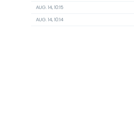
AUG. 14, 10:15
AUG. 14, 10:14
AUG. 14, 10:30
AUG. 14, 10:30
AUG. 14, 10:45
AUG. 14, 10:45
AUG. 14, 11:00
AUG. 14, 11:00
Első forduló
AUG. 14, 09:00