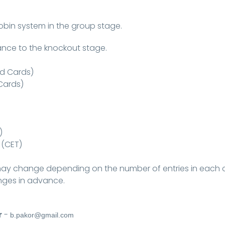
-robin system in the group stage.
ance to the knockout stage.
ld Cards)
Cards)
)
 (CET)
ay change depending on the number of entries in each 
anges in advance.
r
-
b.pakor@gmail.com