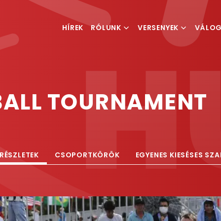
HÍREK
RÓLUNK
VERSENYEK
VÁLO
MI IS A TEQBALL
VERSENYKIÍRÁSOK
FÉRFI V
MAGYAR TEQBALL
RANGLISTA
NŐI VÁ
SZÖVETSÉG
BALL TOURNAMENT
ESEMÉNYSZERVEZÉS
RÉSZLETEK
CSOPORTKÖRÖK
EGYENES KIESÉSES SZ