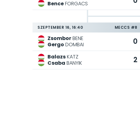
0
Bence
FORGACS
SZEPTEMBER 16, 16:40
MECCS #8
Zsombor
BENE
0
Gergo
DOMBAI
Balazs
KATZ
2
Csaba
BANYIK