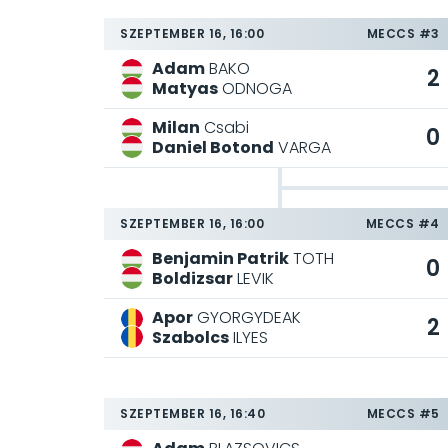
SZEPTEMBER 16, 16:00
MECCS #3
Adam
BAKO
2
Matyas
ODNOGA
Milan
Csabi
0
Daniel Botond
VARGA
SZEPTEMBER 16, 16:00
MECCS #4
Benjamin Patrik
TOTH
0
Boldizsar
LEVIK
Apor
GYORGYDEAK
2
Szabolcs
ILYES
SZEPTEMBER 16, 16:40
MECCS #5