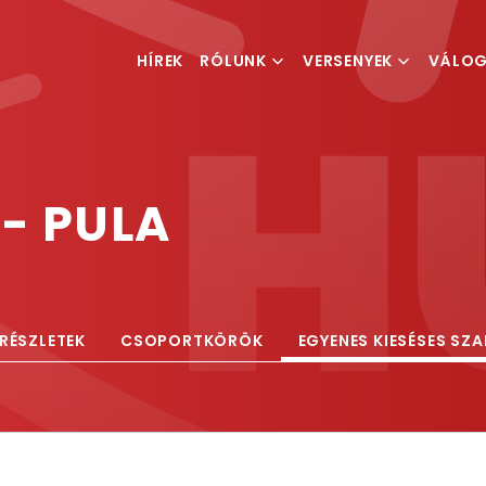
HÍREK
RÓLUNK
VERSENYEK
VÁLO
MI IS A TEQBALL
VERSENYKIÍRÁSOK
FÉRFI V
MAGYAR TEQBALL
RANGLISTA
NŐI VÁ
SZÖVETSÉG
- PULA
ESEMÉNYSZERVEZÉS
RÉSZLETEK
CSOPORTKÖRÖK
EGYENES KIESÉSES SZ