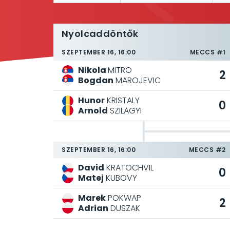
Nyolcaddöntők
SZEPTEMBER 16, 16:00
MECCS #1
Nikola
MITRO
2
Bogdan
MAROJEVIC
Hunor
KRISTALY
0
Arnold
SZILAGYI
SZEPTEMBER 16, 16:00
MECCS #2
David
KRATOCHVIL
0
Matej
KUBOVY
Marek
POKWAP
2
Adrian
DUSZAK