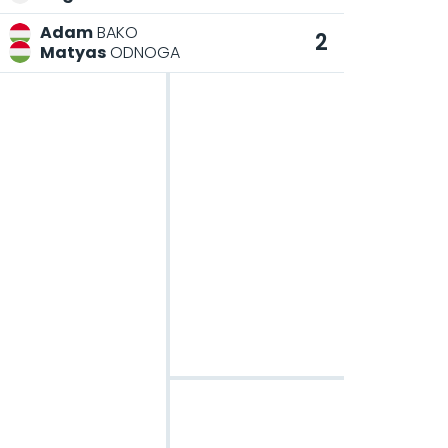
Adam
BAKO
2
Matyas
ODNOGA
Dönt
SZEPTE
A
M
B
C