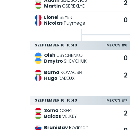
Adam
BLAZSOVICS
2
Martin
CSEREKLYE
Lionel
BEYER
0
Nicolas
Puymege
SZEPTEMBER 16, 16:40
MECCS #6
Oleh
USYCHENKO
0
Dmytro
SHEVCHUK
Barna
KOVACSFI
2
Hugo
RABEUX
SZEPTEMBER 16, 16:40
MECCS #7
Soma
CSERI
2
Balazs
VELKEY
Branislav
Rodman