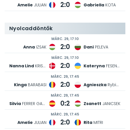
2:0
Amelie
JULIAN
Gabriella
KOTA
Nyolcaddöntők
MÁRC. 29, 17:10
2:0
Anna
IZSAK
Dani
PELEVA
MÁRC. 29, 17:10
2:0
Nanna Lind
KRISTENSEN
Kateryna
FESENKO
MÁRC. 29, 17:45
2:0
Kinga
BARABASI
Agnieszka
Rybicka
MÁRC. 29, 17:45
0:2
Silvia
FERRER GARCIA
Zsanett
JANICSEK
MÁRC. 29, 17:45
2:0
Amelie
JULIAN
Rita
MITRI