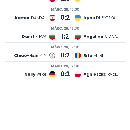
MÁRC. 28, 17:00
0:2
Kamar
DANDAL
Iryna
DUBYTSKA
MÁRC. 28, 17:30
1:2
Dani
PELEVA
Angelina
ATANASOVA
MÁRC. 28, 17:30
0:2
Chiao-Hsin
YEN
Rita
MITRI
MÁRC. 28, 17:30
0:2
Nelly
Wilke
Agnieszka
Rybicka
Második forduló
MÁRC. 28, 16:30
2:0
Mara
D'Alessandro
Kristine
MANGASARYAN
MÁRC. 28, 16:30