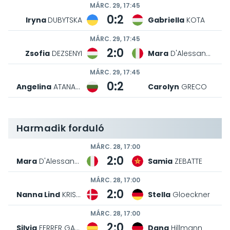
MÁRC. 29, 17:45
0:2
Iryna
DUBYTSKA
Gabriella
KOTA
MÁRC. 29, 17:45
2:0
Zsofia
DEZSENYI
Mara
D'Alessandro
MÁRC. 29, 17:45
0:2
Angelina
ATANASOVA
Carolyn
GRECO
Harmadik forduló
MÁRC. 28, 17:00
2:0
Mara
D'Alessandro
Samia
ZEBATTE
MÁRC. 28, 17:00
2:0
Nanna Lind
KRISTENSEN
Stella
Gloeckner
MÁRC. 28, 17:00
2:0
Silvia
FERRER GARCIA
Dana
Hillmann