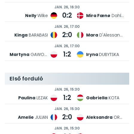
JAN. 26, 18:30
0:2
Lauryne
SCHERRER
Agnieszka
Rybicka
JAN. 26, 18:00
2:0
Zsanett
JANICSEK
Stella
Gloeckner
JAN. 26, 18:30
0:2
Iva
BURVALOVA
Rita
MITRI
JAN. 26, 18:30
2:0
Zaneta
Cygora
Dana
Hillmann
Második forduló
JAN. 26, 16:30
2:0
Paulina
LEZAK
Sarah
REES
JAN. 26, 16:30