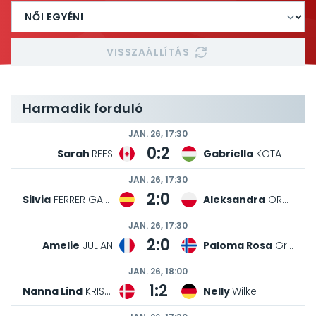
VISSZAÁLLÍTÁS
Nyolcaddöntők
JAN. 28, 10:10
2:0
Anna
IZSAK
Pernille Ingvaldsen
S
Harmadik forduló
JAN. 26, 17:30
0:2
Sarah
REES
Gabriella
KOTA
JAN. 26, 17:30
2:0
Silvia
FERRER GARCIA
Aleksandra
ORZECHOWSKA