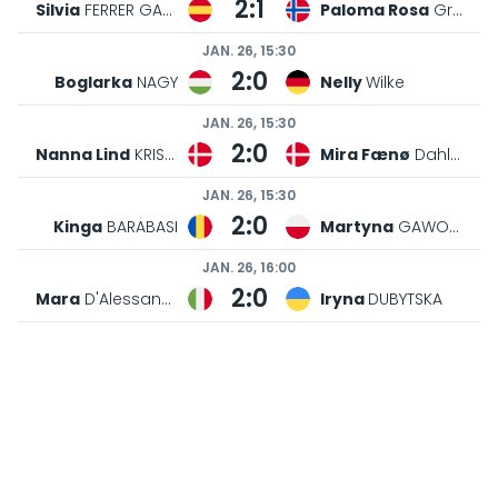
2:0
Amelie
JULIAN
Silvia
FERRER GARCIA
JAN. 26, 16:30
2:0
Aleksandra
ORZECHOWSKA
Paloma Rosa
Grøndal
JAN. 26, 16:30
2:0
Boglarka
NAGY
Nanna Lind
KRISTENSEN
JAN. 26, 16:30
0:2
Nelly
Wilke
Mira Fænø
Dahlmann
JAN. 26, 17:00
2:0
Kinga
BARABASI
Mara
D'Alessandro
JAN. 26, 17:00
1:2
Martyna
GAWOREK
Iryna
DUBYTSKA
JAN. 26, 17:00
1:2
Pernille Ingvaldsen
Smith
Zsofia
DEZSENYI
JAN. 26, 17:00