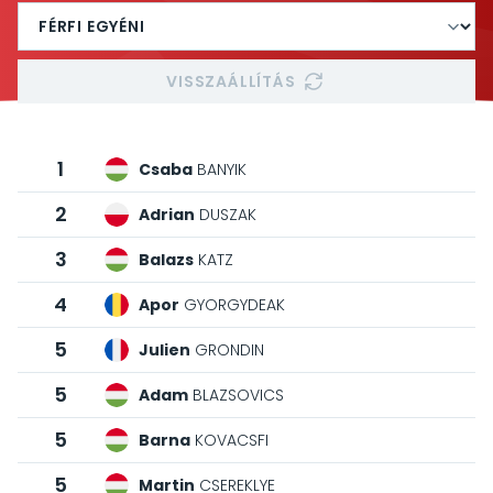
VISSZAÁLLÍTÁS
1
Csaba
BANYIK
2
Adrian
DUSZAK
3
Balazs
KATZ
4
Apor
GYORGYDEAK
5
Julien
GRONDIN
5
Adam
BLAZSOVICS
5
Barna
KOVACSFI
5
Martin
CSEREKLYE