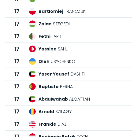
17
Bartlomiej
FRANCZUK
17
Zalan
SZEGEDI
17
Fethi
LARIT
17
Yassine
SAHLI
17
Oleh
USYCHENKO
17
Yaser Yousef
DASHTI
17
Baptiste
BERNA
17
Abdulwahab
ALQATTAN
17
Arnold
SZILAGYI
17
Frankie
DIAZ
17
Benjamin Patrik
TOTH