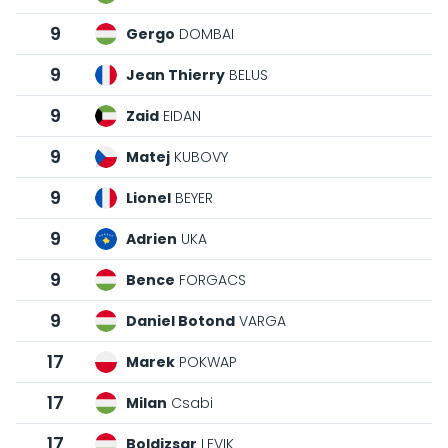
9
Gergo
DOMBAI
9
Jean Thierry
BELUS
9
Zaid
EIDAN
9
Matej
KUBOVY
9
Lionel
BEYER
9
Adrien
UKA
9
Bence
FORGACS
9
Daniel Botond
VARGA
17
Marek
POKWAP
17
Milan
Csabi
17
Boldizsar
LEVIK