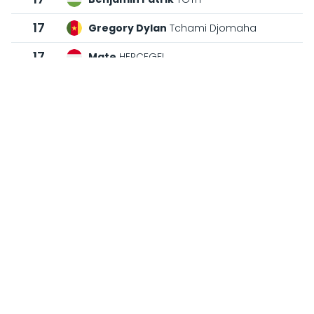
17
Gregory Dylan
Tchami Djomaha
17
Mate
HERCEGFI
33
Arpad
SIPOS
33
Arovetto
LOMBARDI
33
Andras
TASKO
33
Jonathan
COQUELLE
33
Mathias Landen
JEPPESEN
33
Balazs
VELKEY
33
Kristof
MURVAI
65
Matyas
Mate