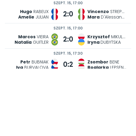
SZEPT. 15, 17:00
Hugo
RABEUX
Vincenzo
STREPPONE
2:0
Amelie
JULIAN
Mara
D'Alessandro
SZEPT. 15, 17:00
Marcos
VIEIRA
Krzysztof
MIKULSKI
2:0
Natalia
GUITLER
Iryna
DUBYTSKA
SZEPT. 15, 17:30
Petr
BUBNIAK
Zsombor
BENE
0:2
Iva
BURVALOVA
Boglarka
LEPSENYI
SZEPT. 15, 17:30
Mohamad
HAFEZ
Patrik
BORBELY
2:1
Maria
CHEDID
Chiao-Hsin
YEN
SZEPT. 15, 17:30
Lukas
FLAKS
Adam Gabor
Fodor
2:0
Gabriela
ZACHOVA
Bianka
Vadasz
SZEPT. 15, 17:30