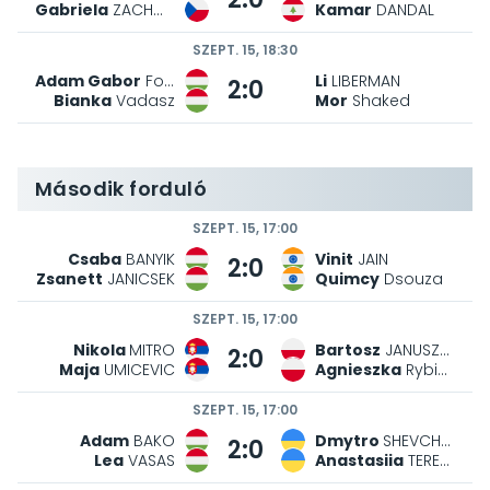
Gabriela
ZACHOVA
Kamar
DANDAL
SZEPT. 15, 18:30
Adam Gabor
Fodor
Li
LIBERMAN
2:0
Bianka
Vadasz
Mor
Shaked
Második forduló
SZEPT. 15, 17:00
Csaba
BANYIK
Vinit
JAIN
2:0
Zsanett
JANICSEK
Quimcy
Dsouza
SZEPT. 15, 17:00
Nikola
MITRO
Bartosz
JANUSZEWSKI
2:0
Maja
UMICEVIC
Agnieszka
Rybicka
SZEPT. 15, 17:00
Adam
BAKO
Dmytro
SHEVCHUK
2:0
Lea
VASAS
Anastasiia
TEREKH