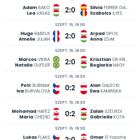
Adam
BAKO
Silvia
FERRER GARCIA
2:0
Lea
VASAS
Szabolcs
ILYES
SZEPT. 15, 18:00
Hugo
RABEUX
Arpad
SIPOS
2:0
Amelie
JULIAN
Anna
IZSAK
SZEPT. 15, 18:00
Marcos
VIEIRA
Krisztian
DR KIRALYVOLGYI
2:0
Natalia
GUITLER
Boglarka
NAGY
SZEPT. 15, 18:30
Petr
BUBNIAK
Alan
GALECKI
0:2
Iva
BURVALOVA
Ewa
KAMINSKA
SZEPT. 15, 18:30
Mohamad
HAFEZ
Zalan
SZEGEDI
0:2
Maria
CHEDID
Gabriella
KOTA
SZEPT. 15, 18:30
Lukas
FLAKS
Omar
El Yassine
2:0