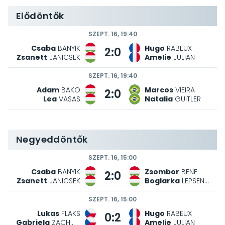
Elődöntők
SZEPT. 16, 19:40
Csaba
BANYIK
Hugo
RABEUX
2:0
Zsanett
JANICSEK
Amelie
JULIAN
SZEPT. 16, 19:40
Adam
BAKO
Marcos
VIEIRA
2:0
Lea
VASAS
Natalia
GUITLER
Negyeddöntők
SZEPT. 16, 15:00
Csaba
BANYIK
Zsombor
BENE
2:0
Zsanett
JANICSEK
Boglarka
LEPSENYI
SZEPT. 16, 15:00
Lukas
FLAKS
Hugo
RABEUX
0:2
Gabriela
ZACHOVA
Amelie
JULIAN