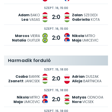
SZEPT. 16, 15:00
Adam
BAKO
Zalan
SZEGEDI
2:0
Lea
VASAS
Gabriella
KOTA
SZEPT. 16, 15:00
Marcos
VIEIRA
Nikola
MITRO
2:0
Natalia
GUITLER
Maja
UMICEVIC
Harmadik forduló
SZEPT. 15, 18:00
Csaba
BANYIK
Adrian
DUSZAK
2:0
Zsanett
JANICSEK
Alicja
BARTNICKA
SZEPT. 15, 18:00
Nikola
MITRO
Matyas
ODNOGA
2:0
Maja
UMICEVIC
Nora
VICSEK
SZEPT. 15, 18:00