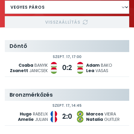
VISSZAÁLLÍTÁS
Döntő
SZEPT. 17, 17:00
Csaba
BANYIK
Adam
BAKO
0:2
Zsanett
JANICSEK
Lea
VASAS
Bronzmérkőzés
SZEPT. 17, 14:45
Hugo
RABEUX
Marcos
VIEIRA
2:0
Amelie
JULIAN
Natalia
GUITLER