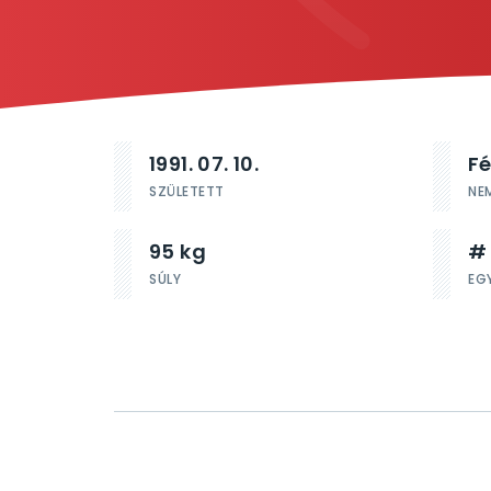
1991. 07. 10.
Fé
SZÜLETETT
NE
95 kg
#
SÚLY
EG