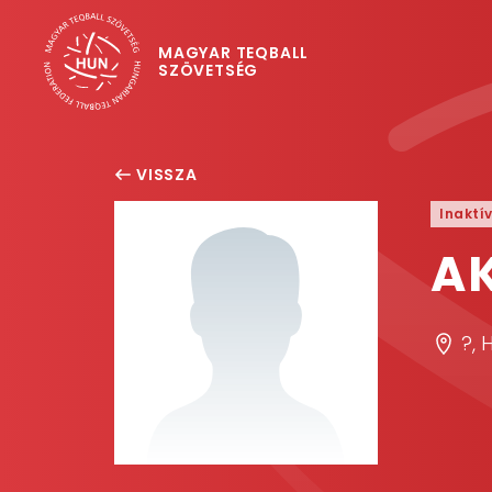
MAGYAR TEQBALL
SZÖVETSÉG
VISSZA
Inaktí
A
?,