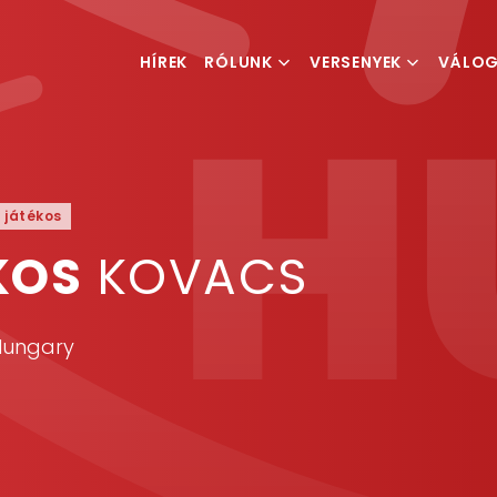
HÍREK
RÓLUNK
VERSENYEK
VÁLO
MI IS A TEQBALL
VERSENYKIÍRÁSOK
FÉRFI V
MAGYAR TEQBALL
RANGLISTA
NŐI VÁ
SZÖVETSÉG
ESEMÉNYSZERVEZÉS
v játékos
KOS
KOVACS
 Hungary