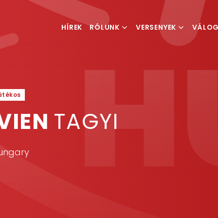
HÍREK
RÓLUNK
VERSENYEK
VÁLO
MI IS A TEQBALL
VERSENYKIÍRÁSOK
FÉRFI V
MAGYAR TEQBALL
RANGLISTA
NŐI VÁ
SZÖVETSÉG
ESEMÉNYSZERVEZÉS
játékos
VIEN
TAGYI
Hungary