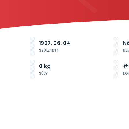
1997. 06. 04.
N
SZÜLETETT
NE
0 kg
#
SÚLY
EG