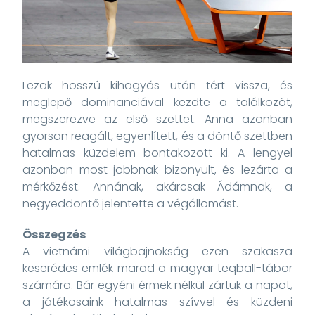
Lezak hosszú kihagyás után tért vissza, és
meglepő dominanciával kezdte a találkozót,
megszerezve az első szettet. Anna azonban
gyorsan reagált, egyenlített, és a döntő szettben
hatalmas küzdelem bontakozott ki. A lengyel
azonban most jobbnak bizonyult, és lezárta a
mérkőzést. Annának, akárcsak Ádámnak, a
negyeddöntő jelentette a végállomást.
Összegzés
A vietnámi világbajnokság ezen szakasza
keserédes emlék marad a magyar teqball-tábor
számára. Bár egyéni érmek nélkül zártuk a napot,
a játékosaink hatalmas szívvel és küzdeni