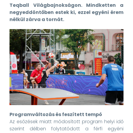
Teqball Világbajnokságon. Mindketten a
negyeddöntőben estek ki, ezzel egyéni érem
nélkül zárva a tornát.
Programváltozás és feszített tempó
Az esőzések miatt módosított program helyi idő
szerint délben folytatódott a férfi egyéni