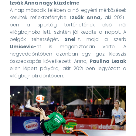
Izsák Anna nagy küzdelme
A nap második felében a női egyéni mérkőzések
kerültek reflektorfénybe.
Izsák Anna,
aki 2021-
ben a sportág történetének első női
világbajnoka lett, szintén jól kezdte a napot. A
belgák tehetségét,
Snel
-t, majd a szerb
Umicevic-
et is magabiztosan verte. A
negyeddöntőben azonban egy igazi klasszis
összecsapás következett: Anna,
Paulina Lezak
ellen lépett pályára, akit 2021-ben legyőzött a
világbajnoki döntőben.