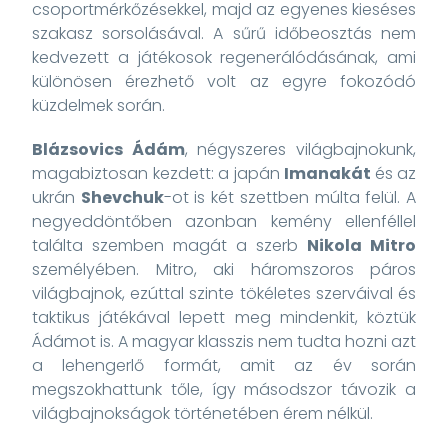
csoportmérkőzésekkel, majd az egyenes kieséses
szakasz sorsolásával. A sűrű időbeosztás nem
kedvezett a játékosok regenerálódásának, ami
különösen érezhető volt az egyre fokozódó
küzdelmek során.
Blázsovics Ádám
, négyszeres világbajnokunk,
magabiztosan kezdett: a japán
Imanakát
és az
ukrán
Shevchuk
-ot is két szettben múlta felül. A
negyeddöntőben azonban kemény ellenféllel
találta szemben magát a szerb
Nikola Mitro
személyében. Mitro, aki háromszoros páros
világbajnok, ezúttal szinte tökéletes szerváival és
taktikus játékával lepett meg mindenkit, köztük
Ádámot is. A magyar klasszis nem tudta hozni azt
a lehengerlő formát, amit az év során
megszokhattunk tőle, így másodszor távozik a
világbajnokságok történetében érem nélkül.