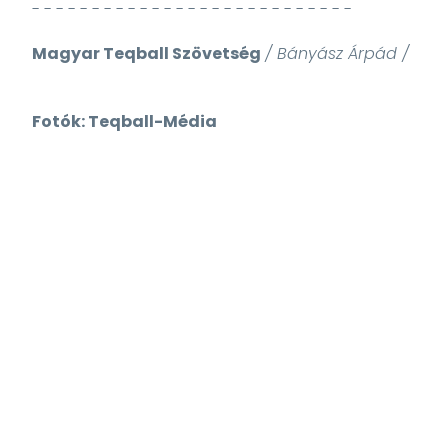
- - - - - - - - - - - - - - - - - - - - - - - - - - -
Magyar Teqball Szövetség
/ Bányász Árpád /
Fotók: Teqball-Média