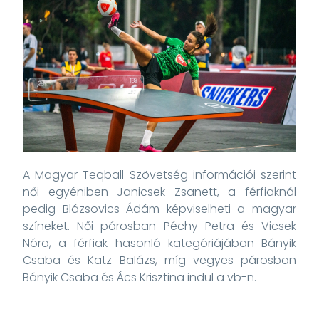
A Magyar Teqball Szövetség információi szerint
női egyéniben Janicsek Zsanett, a férfiaknál
pedig Blázsovics Ádám képviselheti a magyar
színeket. Női párosban Péchy Petra és Vicsek
Nóra, a férfiak hasonló kategóriájában Bányik
Csaba és Katz Balázs, míg vegyes párosban
Bányik Csaba és Ács Krisztina indul a vb-n.
- - - - - - - - - - - - - - - - - - - - - - - - - - - - - - - -