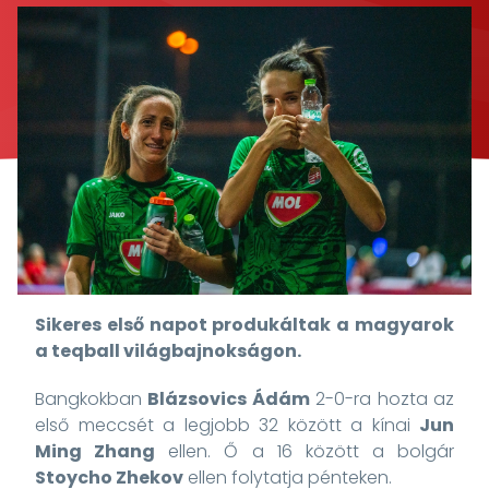
Sikeres első napot produkáltak a magyarok
a teqball világbajnokságon.
Bangkokban
Blázsovics Ádám
2-0-ra hozta az
első meccsét a legjobb 32 között a kínai
Jun
Ming Zhang
ellen. Ő a 16 között a bolgár
Stoycho Zhekov
ellen folytatja pénteken.