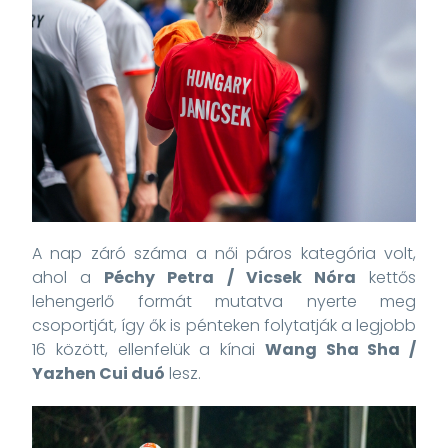
A nap záró száma a női páros kategória volt,
ahol a
Péchy Petra / Vicsek Nóra
kettős
lehengerlő formát mutatva nyerte meg
csoportját, így ők is pénteken folytatják a legjobb
16 között, ellenfelük a kínai
Wang Sha Sha /
Yazhen Cui duó
lesz.