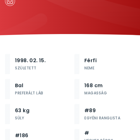
1998. 02. 15.
Férfi
SZÜLETETT
NEME
Bal
168 cm
PREFERÁLT LÁB
MAGASSÁG
63 kg
#89
SÚLY
EGYÉNI RANGLISTA
#
#186