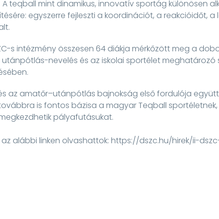
. A teqball mint dinamikus, innovatív sportág különösen a
ésére: egyszerre fejleszti a koordinációt, a reakcióidőt, a
lt.
SZC-s intézmény összesen 64 diákja mérkőzött meg a dobo
 utánpótlás-nevelés és az iskolai sportélet meghatározó 
désében.
 és az amatőr–utánpótlás bajnokság első fordulója együtt
továbbra is fontos bázisa a magyar Teqball sportéletnek,
megkezdhetik pályafutásukat.
 az alábbi linken olvashattok:
https://dszc.hu/hirek/ii-dsz