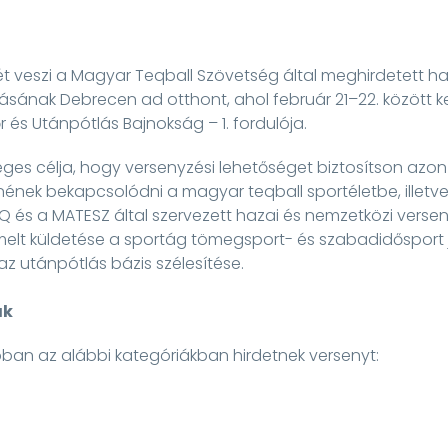
t veszi a Magyar Teqball Szövetség által meghirdetett ha
másának Debrecen ad otthont, ahol február 21–22. között 
és Utánpótlás Bajnokság – 1. fordulója.
ges célja, hogy versenyzési lehetőséget biztosítson azon
nének bekapcsolódni a magyar teqball sportéletbe, illetv
Q és a MATESZ által szervezett hazai és nemzetközi verse
melt küldetése a sportág tömegsport- és szabadidősport 
az utánpótlás bázis szélesítése.
ák
óban az alábbi kategóriákban hirdetnek versenyt:
i