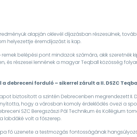
 eredményük alapján oklevél díjazásban részesülnek, tová
om helyezettje éremdíjazást is kap.
ó remek belépési pont mindazok számára, akik szeretnék k
n, és részesei lennének a magyar Teqball közösség fol
 a debreceni forduló – sikerrel zárult a II. DSZC Teqb
alapot biztosított a szintén Debrecenben megrendezett
II
nyította, hogy a városban komoly érdeklődés övezi a spo
breceni SZC Beregszászi Pál Technikum és Kollégium tor
 a labdáké volt a főszerep.
 Kupa fő üzenete a testmozgás fontosságának hangsúlyoz