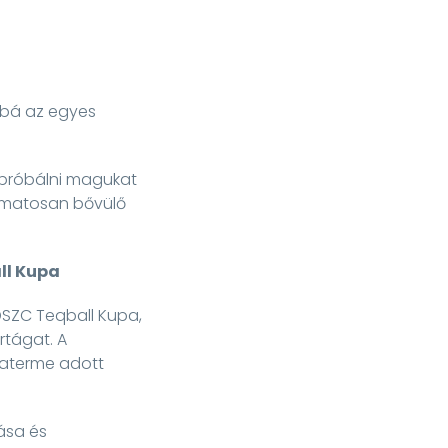
bbá az egyes
ipróbálni magukat
yamatosan bővülő
all Kupa
. DSZC Teqball Kupa,
rtágat. A
naterme adott
ása és