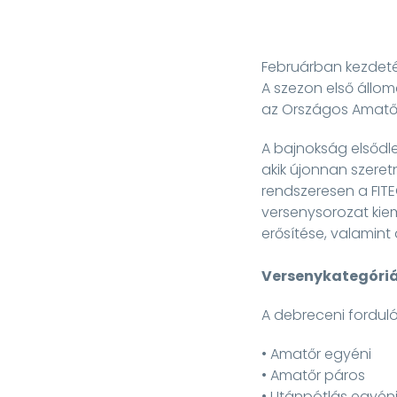
Februárban kezdeté
A szezon első állo
az Országos Amatőr 
A bajnokság elsődle
akik újonnan szeret
rendszeresen a FITE
versenysorozat kie
erősítése, valamint 
Versenykategóri
A debreceni fordul
• Amatőr egyéni
• Amatőr páros
• Utánpótlás egyén