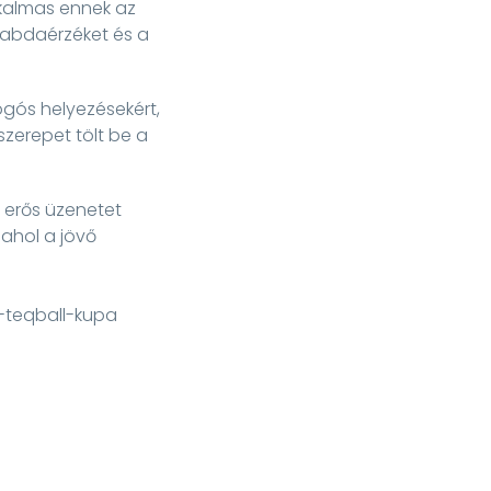
lkalmas ennek az
 labdaérzéket és a
gós helyezésekért,
szerepet tölt be a
 erős üzenetet
 ahol a jövő
c-teqball-kupa