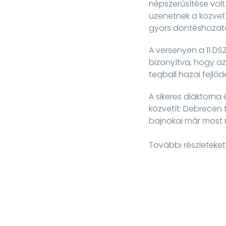
népszerűsítése volt
üzenetnek a közvetít
gyors döntéshozata
A versenyen a 11 D
bizonyítva, hogy az
teqball hazai fejlő
A sikeres diáktorna
közvetít: Debrecen 
bajnokai már most 
További részleteket