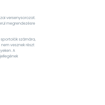
zai versenysorozat.
kerül megrendezésre
 sportolók számára,
e nem vesznek részt
nyeken. A
jellegének