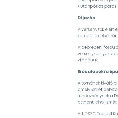
• Utánpótlás páros
Díjazás
A versenyzők elért
kategóriák első hár
A debreceni fordul
versenykörnyezetbe
világának.
Erős alapokra épül
A tornának kiváló 
amely ismét bebizo
rendezvénynek a De
otthont, ahol ismét
A II. DSZC Teqball