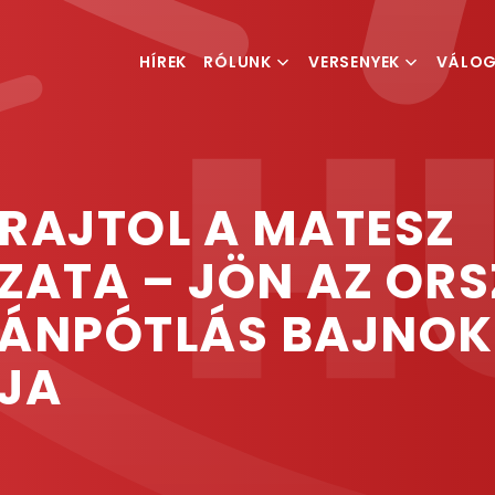
HÍREK
RÓLUNK
VERSENYEK
VÁLO
MI IS A TEQBALL
VERSENYKIÍRÁSOK
FÉRFI V
MAGYAR TEQBALL
RANGLISTA
NŐI VÁ
SZÖVETSÉG
RAJTOL A MATESZ
ESEMÉNYSZERVEZÉS
ZATA – JÖN AZ OR
TÁNPÓTLÁS BAJNO
JA