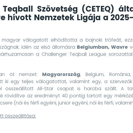
 Teqball Szövetség (CETEQ) álta
re hívott Nemzetek Ligája a 2025-
magyar válogatott elhódította a bajnoki trófeát, ezz
szágnak. Idén az első állomásra
Belgiumban, Wavre
vá
 párhuzamosan a Challenger Teqball League sorozattal
ban öt nemzet:
Magyarország
, Belgium, Románia,
tt ki egy teljes válogatottat, valamint egy, a szervezők
l összeállított All-Star csapat is harcba szállt. A t
sé rövidítve az eredményt 40 pontig tartott egy mérkőz
csere (női és férfi egyéni, junior egyéni, női és férfi, vala
t összeállítása: