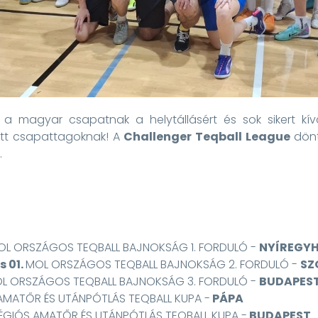
k a magyar csapatnak a helytállásért és sok sikert k
ett csapattagoknak! A
Challenger Teqball League
dönt
.
OL ORSZÁGOS TEQBALL BAJNOKSÁG 1. FORDULÓ -
NYÍREGY
s 01.
MOL ORSZÁGOS TEQBALL BAJNOKSÁG 2. FORDULÓ -
SZ
L ORSZÁGOS TEQBALL BAJNOKSÁG 3. FORDULÓ -
BUDAPES
AMATŐR ÉS UTÁNPÓTLÁS TEQBALL KUPA -
PÁPA
ÉGIÓS AMATŐR ÉS UTÁNPÓTLÁS TEQBALL KUPA -
BUDAPEST