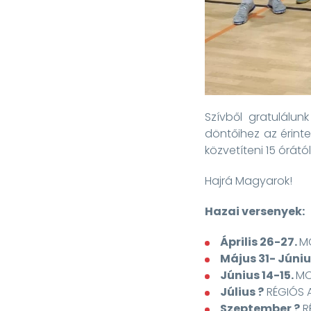
Szívből gratulálun
döntőihez az érint
közvetíteni 15 órától
Hajrá Magyarok!
Hazai versenyek:
Április 26-27.
M
Május 31- Júniu
Június 14-15.
MO
Július ?
RÉGIÓS 
Szeptember ?
R