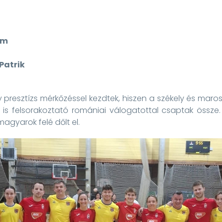
ám
Patrik
 presztízs mérkőzéssel kezdtek, hiszen a székely és maros
is felsorakoztató romániai válogatottal csaptak össze. 
magyarok felé dőlt el.