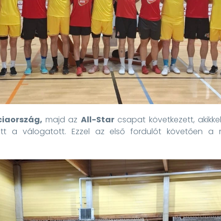
ciaország,
majd az
All-Star
csapat következett, akikk
tt a válogatott. Ezzel az első fordulót követően a 