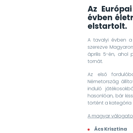
Az Európai
évben élet
elstartolt.
A tavalyi évben a 
szerezve Magyaror
április 5-én, ahol
tornát.
Az első forduló
Németország állíto
induló játékosokbó
hasonlóan, bár kis
történt a kategória 
A magyar válogatot
Ács Krisztina