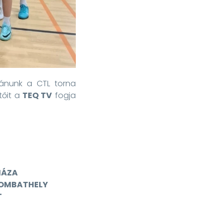
ívánunk a CTL torna
őit a
TEQ TV
fogja
HÁZA
OMBATHELY
T