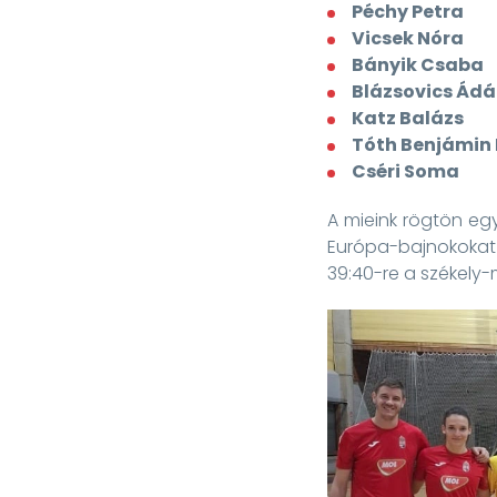
Péchy Petra
Vicsek Nóra
Bányik Csaba
Blázsovics Ád
Katz Balázs
Tóth Benjámin 
Cséri Soma
A mieink rögtön egy
Európa-bajnokokat 
39:40-re a székely-