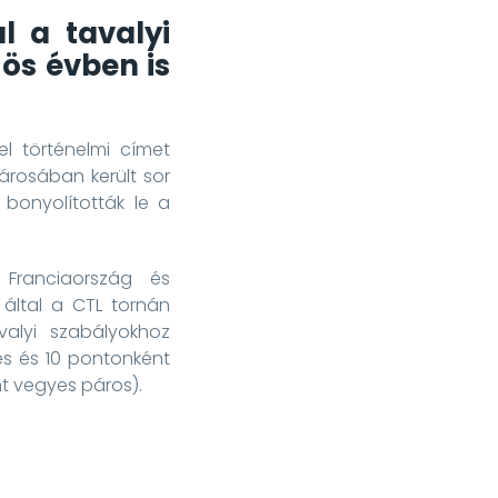
l a tavalyi
ös évben is
el történelmi címet
rosában került sor
 bonyolították le a
 Franciaország és
 által a CTL tornán
avalyi szabályokhoz
és és 10 pontonként
mint vegyes páros).