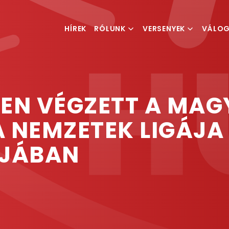
HÍREK
RÓLUNK
VERSENYEK
VÁLO
MI IS A TEQBALL
VERSENYKIÍRÁSOK
FÉRFI V
MAGYAR TEQBALL
RANGLISTA
NŐI VÁ
SZÖVETSÉG
EN VÉGZETT A MAG
ESEMÉNYSZERVEZÉS
 NEMZETEK LIGÁJA 
ÓJÁBAN